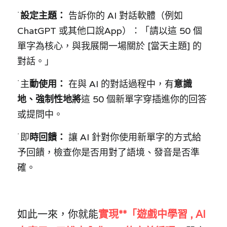
˙
設定主題： 
告訴你的 AI 對話軟體（例如 
ChatGPT 或其他口說App）：「請以這 50 個
單字為核心，與我展開一場關於 [當天主題] 的
對話。」
˙
主
動使用： 
在與 AI 的對話過程中，有
意識
地、強制性地將
這 50 個新單字穿插進你的回答
或提問中。
˙
即
時回饋： 
讓 AI 針對你使用新單字的方式給
予回饋，檢查你是否用對了語境、發音是否準
確。
如此一來，你就能
實現**「遊戲中學習 , AI 