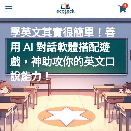
×
0
商品分類
首頁
學英文其實很簡單！善
所有商品分類
商品
用 AI 對話軟體搭配遊
產品介紹
所有商品分類
戲，神助攻你的英文口
遊戲攻略
學習小技巧
說能力！
聯繫我們
登錄
/
註冊