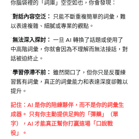
你腦袋裡的「詞庫」空空如也，你會發現：
˙
對話內容空泛： 
只能不斷重複簡單的詞彙，難
以表達複雜、細膩或專業的觀點。
˙
無法深入探討：
 一旦 AI 轉換了話題或使用了
中高階詞彙，你就會因為不理解而無法接話，對
話被迫終止。
˙
學習停滯不前：
 雖然開口了，但你只是反覆練
習舊有詞彙，真正的詞彙能力和表達深度卻難以
提升。
記住：AI 是你的陪練夥伴，而不是你的詞彙生
成器。 只有你主動提供足夠的「彈藥」（單
字），AI 才能真正幫你打贏這場「口說戰
役」。