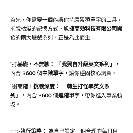
首先，你需要一個能讓你持續累積單字的工具，
擺脫枯燥的記憶方式。旭
捷高効科技有限公司開
發的兩大遊戲系列，正是為此而生：
˙
打
基礎，不無聊： 
「
我獨自升級英文系列」，
內含 3
600 個中階單字，
讓你穩固核心詞彙。
˙
衝
高階，挑戰深度： 
「
轉生打怪學英文系
列」，
內含 3
600 個進階單字，
帶你進入專業領
域。
==>執
行策略： 
為自己設定一個合理的每日目