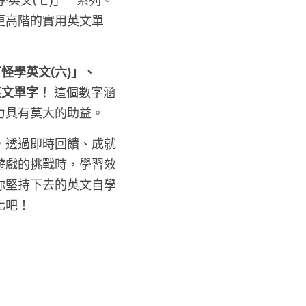
英文(七)」**系列。
更高階的實用英文單
怪學英文(六)」、
文單字！ 
這個數字涵
力具有莫大的助益。
，透過即時回饋、成就
遊戲的挑戰時，學習效
你堅持下去的英文自學
化吧！