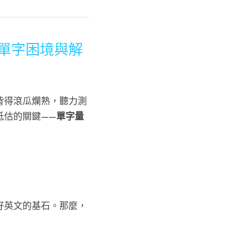
單字困境與解
背得滾瓜爛熟，聽力測
低估的關鍵——
單字量
好英文的基石。那麼，