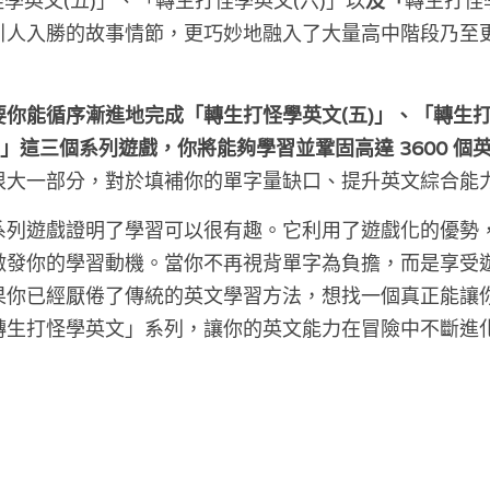
怪學英文(五)」、「轉生打怪學英文(六)」以
及「
轉生打怪學
引人入勝的故事情節，更巧妙地融入了大量高中階段乃至
你能循序漸進地完成「轉生打怪學英文(五)」、「轉生打
)」這三個系列遊戲，你將能夠學習並鞏固高達 3600 個英
很大一部分，對於填補你的單字量缺口、提升英文綜合能
系列遊戲證明了學習可以很有趣。它利用了遊戲化的優勢
激發你的學習動機。當你不再視背單字為負擔，而是享受
果你已經厭倦了傳統的英文學習方法，想找一個真正能讓
轉生打怪學英文」系列，讓你的英文能力在冒險中不斷進